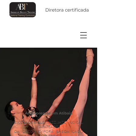
Diretora certificada
Art'Expressão em Atibaia
ESCOLA DE BALLET, J
AZ
Z, JAZZ MUSICAL,
S
APATEADO,
DANÇA
CO
N
TEMPO
RÂNEA E DANÇA DO
VENTRE.